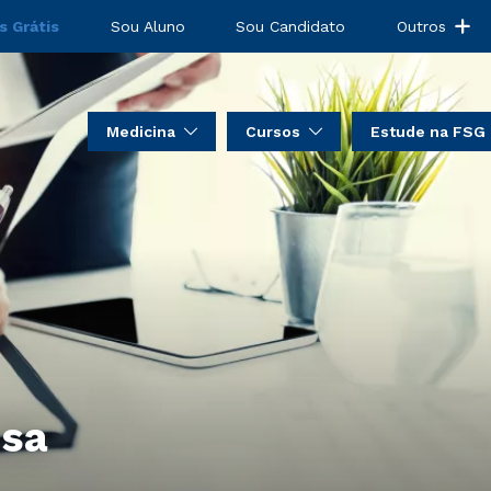
s Grátis
Sou Aluno
Sou Candidato
Outros
Medicina
Cursos
Estude na FSG
nsa