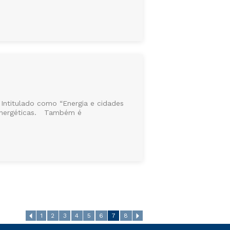
 Intitulado como “Energia e cidades
s energéticas. Também é
1
2
3
4
5
6
7
8