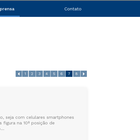
prensa
Contato
1
2
3
4
5
6
7
8
o, seja com celulares smartphones
s figura na 10ª posição de
..