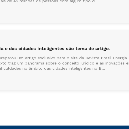
mais de 45 milhões de pessoas com algum tipo d...
a e das cidades inteligentes são tema de artigo.
reparou um artigo exclusivo para o site da Revista Brasil Energia.
o texto traz um panorama sobre o conceito jurídico e as inovaçõe
iculdades no âmbito das cidades inteligentes no B...