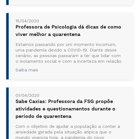
bucal. Ela explica que quando uma pessoa
infectada realiza uma boa higiene, el...
15/04/2020
Professora de Psicologia dá dicas de como
viver melhor a quarentena
Estamos passando por um momento incomum,
uma pandemia devido a COVID-19. Diante desse
cenário, as pessoas passaram a ter que lidar com
o isolamento social e com a incerteza em relação
ao presente e futuro, e esses sentimentos podem
Saiba mais
causar desestabilidade emocional. Em entrevista
à TV Câmara, a professora e psicóloga Cássia
Ferraza Alves, docente da ...
01/04/2020
Sabe Caxias: Professora da FSG propõe
atividades e questionamentos durante o
período de quarentena
Com o objetivo de ajudar a população a conter a
ansiedade gerada pela situação atípica que o
mundo vivencia hoje, a pandemia do novo