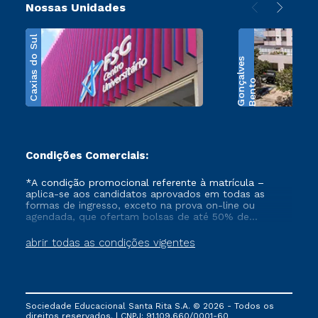
Nossas Unidades
Caxias do Sul
s
B
e
n
t
o
G
o
n
ç
a
l
v
e
Condições Comerciais:
*A condição promocional referente à matrícula –
aplica-se aos candidatos aprovados em todas as
formas de ingresso, exceto na prova on-line ou
agendada, que ofertam bolsas de até 50% de
desconto, ambos ingressantes no semestre vigente,
que ainda não tenham efetivado e/ou não tenham
abrir todas as condições vigentes
cancelado ou trancado sua matrícula em uma das
Instituições da Cruzeiro do Sul Educacional, no
período de 1 ano. Tais condições não se aplicam aos
cursos de Medicina, e também para matriculados via
FIES, Prouni e outros programas governamentais, e
Sociedade Educacional Santa Rita S.A. © 2026 - Todos os
não se acumula com nenhuma outra campanha
direitos reservados. | CNPJ: 91.109.660/0001-60