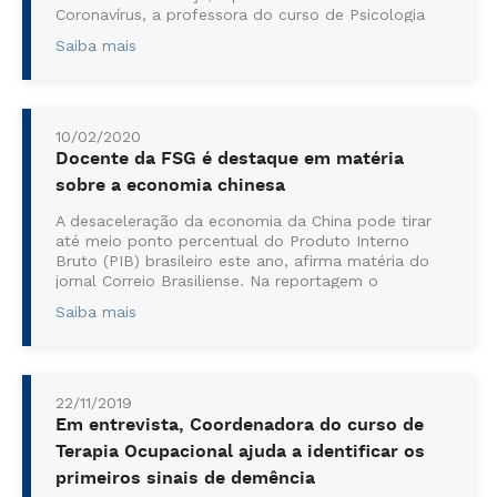
Coronavírus, a professora do curso de Psicologia
do Centro Universitário da Serra Gaúcha – FSG,
Saiba mais
Cássia Ferrazza Alves, em entrevista ao portal
Sabe Caxias, preparou algumas dicas para
atravessarmos esse período com meno...
10/02/2020
Docente da FSG é destaque em matéria
sobre a economia chinesa
A desaceleração da economia da China pode tirar
até meio ponto percentual do Produto Interno
Bruto (PIB) brasileiro este ano, afirma matéria do
jornal Correio Brasiliense. Na reportagem o
professor do ...
Saiba mais
22/11/2019
Em entrevista, Coordenadora do curso de
Terapia Ocupacional ajuda a identificar os
primeiros sinais de demência