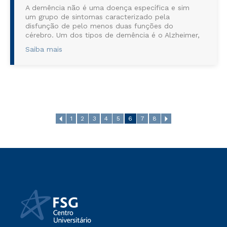
A demência não é uma doença específica e sim
um grupo de sintomas caracterizado pela
disfunção de pelo menos duas funções do
cérebro. Um dos tipos de demência é o Alzheimer,
cujo diagnóstico começa a partir dos 60 anos. Os
Saiba mais
sintomas iniciais incluem esquecimento recente,
habilidades sociais limitadas e habilidades
cognitivas prejudicadas a ponto de i...
1
2
3
4
5
6
7
8