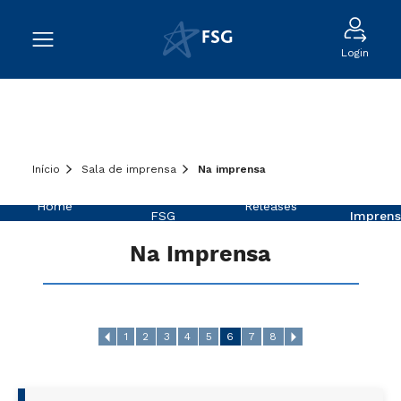
Login
Início
Sala de imprensa
Na imprensa
Sobre a
Na
Home
Releases
FSG
Imprens
Na Imprensa
1
2
3
4
5
6
7
8