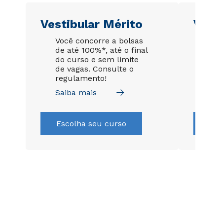
Vestibular Mérito
Vest
Você concorre a bolsas
A s
de até 100%*, até o final
gar
do curso e sem limite
esp
de vagas. Consulte o
par
regulamento!
da 
Saiba mais
Sai
Escolha seu curso
Es