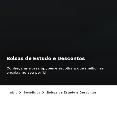
Bolsas de Estudo e Descontos
Hei, você ainda tem dúvidas?
Conheça as nossa opções e escolha a que melhor se
Precisa de mais informações sobre o curso,
encaixa no seu perfil!
processo seletivo ou formas de pagamento?
Deixe aqui o seu contato que um de nossos
consultores irá te ajudar!
Início
Benefícios
Bolsas de Estudo e Descontos
Informe seus dados: