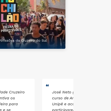
rofissões da Cruzeiro do Sul
dade Cruzeiro
José Neto ganhou uma bolsa 
ntiva os
curso de Arquitetura e Urbani
eira para
Unipê e aconselha os estudan
e e se
participarem do Mochilão par