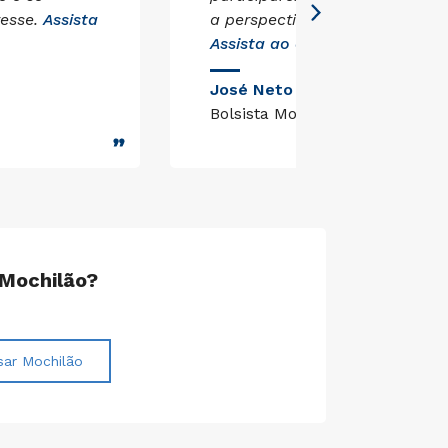
resse.
Assista
a perspectiva sobre a vida univ
Assista ao depoimento
.
José Neto
Bolsista Mochilão
 Mochilão?
sar Mochilão