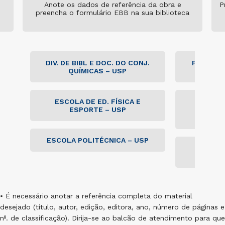
Anote os dados de referência da obra e
P
preencha o formulário EBB na sua biblioteca
DIV. DE BIBL E DOC. DO CONJ.
FACULDA
QUÍMICAS – USP
ESCOLA DE ED. FÍSICA E
FACULDA
ESPORTE – USP
LETR
HU
ESCOLA POLITÉCNICA – USP
FACULDA
• É necessário anotar a referência completa do material
desejado (título, autor, edição, editora, ano, número de páginas e
nº. de classificação). Dirija-se ao balcão de atendimento para que