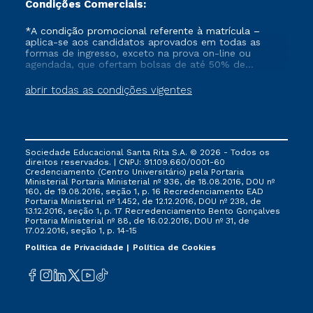
Condições Comerciais:
*A condição promocional referente à matrícula –
aplica-se aos candidatos aprovados em todas as
formas de ingresso, exceto na prova on-line ou
agendada, que ofertam bolsas de até 50% de
desconto, ambos ingressantes no semestre vigente,
que ainda não tenham efetivado e/ou não tenham
abrir todas as condições vigentes
cancelado ou trancado sua matrícula em uma das
Instituições da Cruzeiro do Sul Educacional, no
período de 1 ano. Tais condições não se aplicam aos
cursos de Medicina, e também para matriculados via
FIES, Prouni e outros programas governamentais, e
Sociedade Educacional Santa Rita S.A. © 2026 - Todos os
não se acumula com nenhuma outra campanha
direitos reservados. | CNPJ: 91.109.660/0001-60
ofertada pela Instituição.
Credenciamento (Centro Universitário) pela Portaria
Ministerial Portaria Ministerial nº 936, de 18.08.2016, DOU nº
160, de 19.08.2016, seção 1, p. 16 Recredenciamento EAD
Portaria Ministerial nº 1.452, de 12.12.2016, DOU nº 238, de
13.12.2016, seção 1, p. 17 Recredenciamento Bento Gonçalves
Portaria Ministerial nº 88, de 16.02.2016, DOU nº 31, de
17.02.2016, seção 1, p. 14-15
Política de Privacidade
Política de Cookies