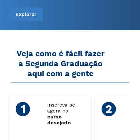
Explorar
Veja como é fácil fazer
a Segunda Graduação
aqui com a gente
Inscreva-se
Ao
agora no
su
curso
ins
desejado
.
en
os
do