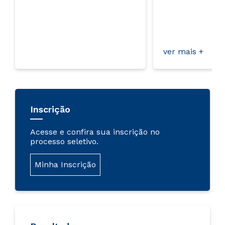
ab
pa
an
lin
ver mais +
Inscrição
Acesse e confira sua inscrição no
processo seletivo.
Minha Inscrição