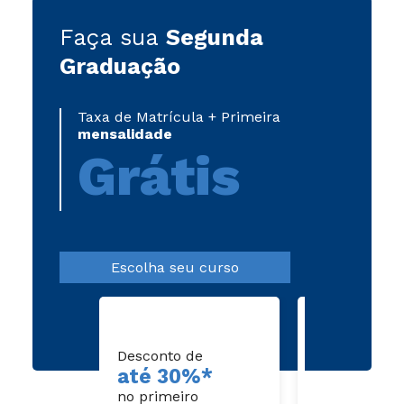
Faça sua
Segunda
Graduação
Taxa de Matrícula + Primeira
mensalidade
Grátis
Escolha seu curso
Veja como é 
fazer:
Diploma de 
Superior
autenticado 
Desconto de
e verso);
até 30%*
Histórico de
no primeiro
Superior