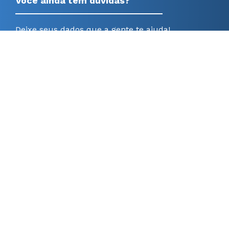
Você ainda tem dúvidas?
Deixe seus dados que a gente te ajuda!
Quero entrar em contato
Bolsas de Estudo e Descontos
Estude na FSG com descontos de 10% a 100%:
conheça nossos programas de bolsas