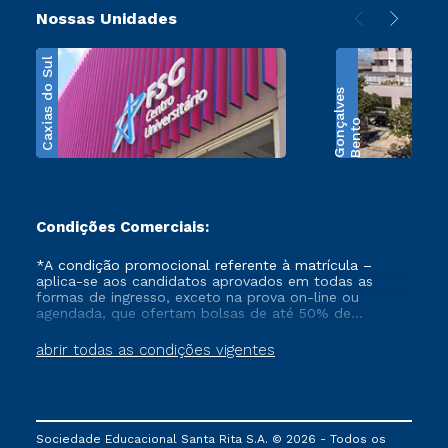
Nossas Unidades
Caxias do Sul
s
B
e
n
t
o
G
o
n
ç
a
l
v
e
Condições Comerciais:
*A condição promocional referente à matrícula –
aplica-se aos candidatos aprovados em todas as
formas de ingresso, exceto na prova on-line ou
agendada, que ofertam bolsas de até 50% de
desconto, ambos ingressantes no semestre vigente,
que ainda não tenham efetivado e/ou não tenham
abrir todas as condições vigentes
cancelado ou trancado sua matrícula em uma das
Instituições da Cruzeiro do Sul Educacional, no
período de 1 ano. Tais condições não se aplicam aos
cursos de Medicina, e também para matriculados via
FIES, Prouni e outros programas governamentais, e
Sociedade Educacional Santa Rita S.A. © 2026 - Todos os
não se acumula com nenhuma outra campanha