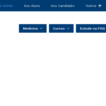
s Grátis
Sou Aluno
Sou Candidato
Outros
Medicina
Cursos
Estude na FSG