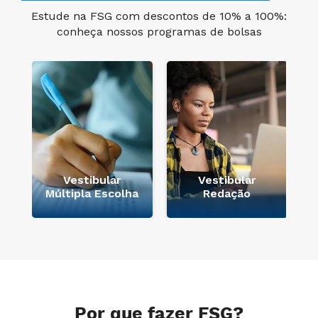
Estude na FSG com descontos de 10% a 100%:
conheça nossos programas de bolsas
e
Vestibular
Vestibular
Múltipla Escolha
Redação
Por que fazer FSG?