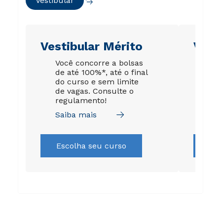
Vestibular
Vestibular Mérito
Vest
Você concorre a bolsas
A s
de até 100%*, até o final
gar
do curso e sem limite
esp
de vagas. Consulte o
par
regulamento!
da 
Saiba mais
Sai
Escolha seu curso
Es