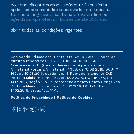
*A condição promocional referente à matrícula –
aplica-se aos candidatos aprovados em todas as
formas de ingresso, exceto na prova on-line ou
agendada, que ofertam bolsas de até 50% de
desconto, ambos ingressantes no semestre vigente,
que ainda não tenham efetivado e/ou não tenham
abrir todas as condições vigentes
cancelado ou trancado sua matrícula em uma das
Instituições da Cruzeiro do Sul Educacional, no
período de 1 ano. Tais condições não se aplicam aos
cursos de Medicina, e também para matriculados via
FIES, Prouni e outros programas governamentais, e
Sociedade Educacional Santa Rita S.A. © 2026 - Todos os
não se acumula com nenhuma outra campanha
direitos reservados. | CNPJ: 91.109.660/0001-60
ofertada pela Instituição.
Credenciamento (Centro Universitário) pela Portaria
Ministerial Portaria Ministerial nº 936, de 18.08.2016, DOU nº
160, de 19.08.2016, seção 1, p. 16 Recredenciamento EAD
Portaria Ministerial nº 1.452, de 12.12.2016, DOU nº 238, de
13.12.2016, seção 1, p. 17 Recredenciamento Bento Gonçalves
Portaria Ministerial nº 88, de 16.02.2016, DOU nº 31, de
17.02.2016, seção 1, p. 14-15
Política de Privacidade
Política de Cookies