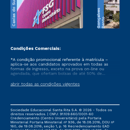
Caxias do Sul
s
B
e
n
t
o
G
o
n
ç
a
l
v
e
Condições Comerciais:
*A condição promocional referente à matrícula –
aplica-se aos candidatos aprovados em todas as
formas de ingresso, exceto na prova on-line ou
agendada, que ofertam bolsas de até 50% de
desconto, ambos ingressantes no semestre vigente,
que ainda não tenham efetivado e/ou não tenham
abrir todas as condições vigentes
cancelado ou trancado sua matrícula em uma das
Instituições da Cruzeiro do Sul Educacional, no
período de 1 ano. Tais condições não se aplicam aos
cursos de Medicina, e também para matriculados via
FIES, Prouni e outros programas governamentais, e
Sociedade Educacional Santa Rita S.A. © 2026 - Todos os
não se acumula com nenhuma outra campanha
direitos reservados. | CNPJ: 91.109.660/0001-60
ofertada pela Instituição.
Credenciamento (Centro Universitário) pela Portaria
Ministerial Portaria Ministerial nº 936, de 18.08.2016, DOU nº
160, de 19.08.2016, seção 1, p. 16 Recredenciamento EAD