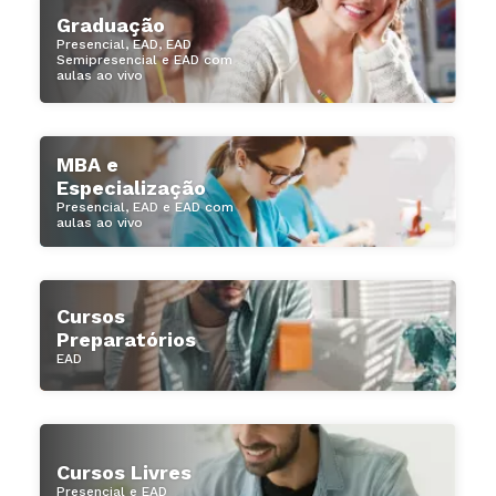
Graduação
Presencial, EAD, EAD
Semipresencial e EAD com
aulas ao vivo
MBA e
Especialização
Presencial, EAD e EAD com
aulas ao vivo
Cursos
Preparatórios
EAD
Cursos Livres
Presencial e EAD