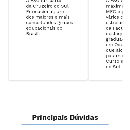
A FSG faz parte
A FSG
é no
d
a
Cruzeiro do Sul
máxima n
Educacional
, um
MEC
e
pos
dos maiores
e mais
vários cur
conceituados
grupos
estrelados
educacionais do
da Faculd
Brasil.
destaque 
graduação
em
Odonto
que alcan
patamar d
Curso
em
do Sul.
Principais Dúvidas