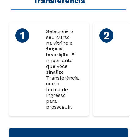
Transferência
Selecione o
Ao
seu curso
su
na vitrine e
ins
faça a
en
inscrição
.
É
os
importante
do
que você
ob
sinalize
pa
Transferência
an
como
lin
forma de
ingresso
para
prosseguir.