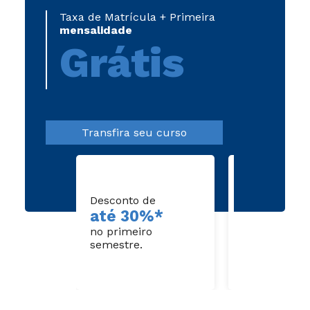
Taxa de Matrícula + Primeira
mensalidade
Grátis
Transfira seu curso
Desconto de
Dispensa de
até 30%*
disciplin
no primeiro
cursadas
semestre.