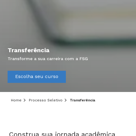
Transferência
Transforme a sua carreira com a FSG
Hei, você ainda tem dúvidas?
Escolha seu curso
Precisa de mais informações sobre o curso,
processo seletivo ou formas de pagamento?
Deixe aqui o seu contato que um de nossos
Home
Processo Seletivo
Transferência
consultores irá te ajudar!
Informe seus dados:
Construa sua jornada acadêmica