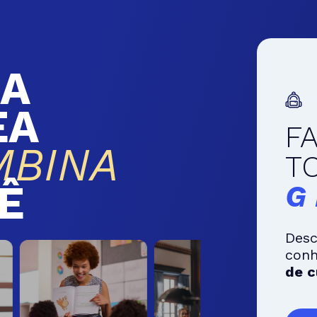
A
EA
F
MBINA
T
Ê
G
Desc
con
de c