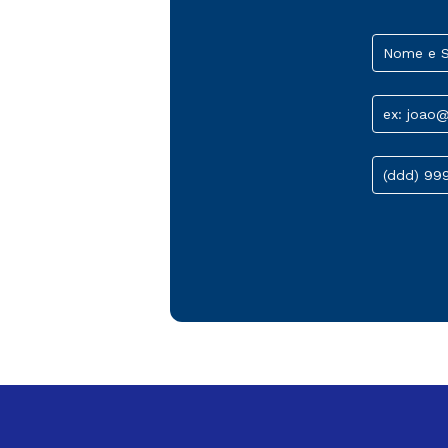
Nome e 
ex: joao
(ddd) 99