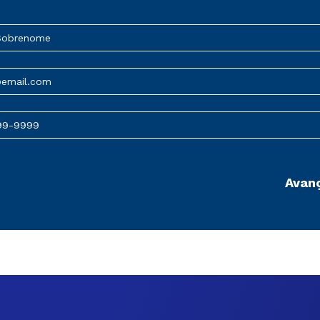
Sobrenome
@email.com
99-9999
Avan