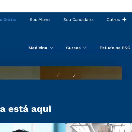
Medicina
FSG
integra
s Grátis
Sou Aluno
Sou Candidato
Outros
Pompéia
Ecossistema
de
Saúde
como
Medicina
Cursos
Estude na FSG
hospital-
escola
para
práticas
a está aqui