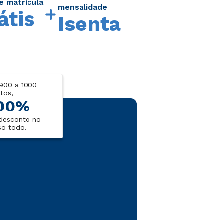
e matrícula
mensalidade
átis
Isenta
900 a 1000
tos,
00%
desconto no
so todo.