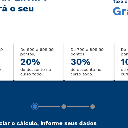
Taxa d
rá o seu
Gr
99
De 600 a 699,99
De 700 a 899,99
De 
pontos,
pontos,
pon
20%
30%
1
o
de desconto no
de desconto no
de 
curso todo.
curso todo.
cur
iciar o cálculo, informe seus dados