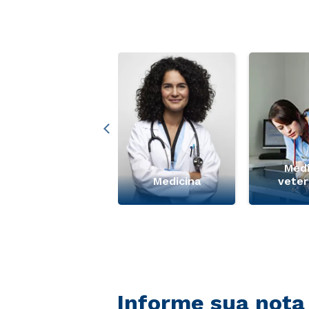
Medi
+ Ver mais
Medicina
veter
Informe sua nota