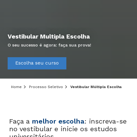
Vestibular Multipla Escolha
O seu sucesso é agora: faça sua prova!
Hei, você ainda tem dúvidas?
Precisa de mais informações sobre o curso,
Escolha seu curso
processo seletivo ou formas de pagamento?
Deixe aqui o seu contato que um de nossos
consultores irá te ajudar!
Home
Processo Seletivo
Vestibular Múltipla Escolha
Informe seus dados:
Faça a
melhor escolha
: inscreva-se
no vestibular e inicie os estudos
universitários