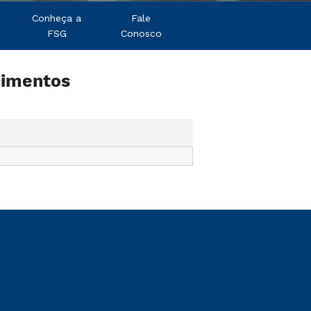
Conheça a
Fale
FSG
Conosco
cimentos