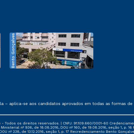
Bento Gonçalves
exposto no contrato de prestação de serviços.
 aplica-se aos candidatos aprovados em todas as formas de ingre
 - Todos os direitos reservados. | CNPJ: 91.109.660/0001-60 Credenciame
ia Ministerial nº 936, de 18.08.2016, DOU nº 160, de 19.08.2016, seção 1, p.
6, DOU nº 238, de 13.12.2016, seção 1, p. 17 Recredenciamento Bento Gonçalve