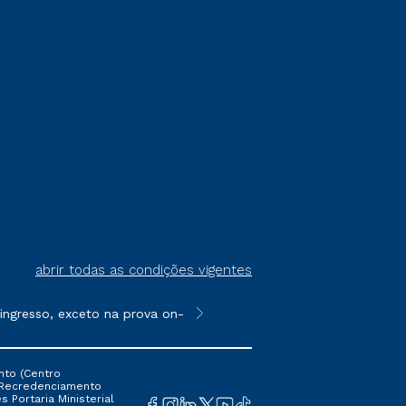
abrir todas as condições vigentes
sso, exceto na prova on-line ou agendada, que ofertam bolsas d
**Semipresencial é um formato do E
nto (Centro
 16 Recredenciamento
s Portaria Ministerial