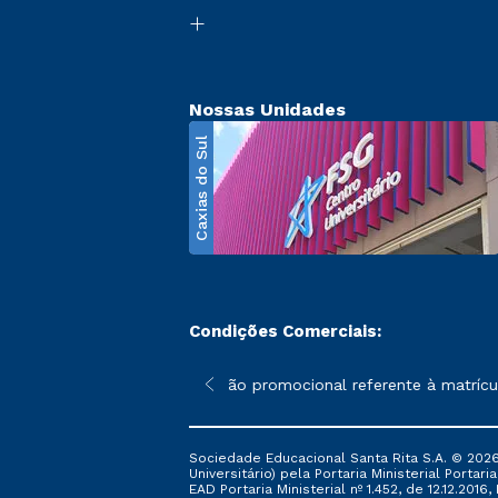
Nossas Unidades
Caxias do Sul
Condições Comerciais:
poderão sofrer alterações nos períodos de rematrícula conforme 
*A condição promocional referente à matrícula –
Sociedade Educacional Santa Rita S.A. © 2026
Universitário) pela Portaria Ministerial Portar
EAD Portaria Ministerial nº 1.452, de 12.12.201