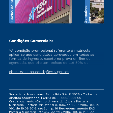
Caxias do Sul
s
B
e
n
t
o
G
o
n
ç
a
l
v
e
Condições Comerciais:
*A condição promocional referente à matrícula –
aplica-se aos candidatos aprovados em todas as
formas de ingresso, exceto na prova on-line ou
agendada, que ofertam bolsas de até 50% de
desconto, ambos ingressantes no semestre vigente,
que ainda não tenham efetivado e/ou não tenham
abrir todas as condições vigentes
cancelado ou trancado sua matrícula em uma das
Instituições da Cruzeiro do Sul Educacional, no
período de 1 ano. Tais condições não se aplicam aos
cursos de Medicina, e também para matriculados via
FIES, Prouni e outros programas governamentais, e
Sociedade Educacional Santa Rita S.A. © 2026 - Todos os
não se acumula com nenhuma outra campanha
direitos reservados. | CNPJ: 91.109.660/0001-60
ofertada pela Instituição.
Credenciamento (Centro Universitário) pela Portaria
Ministerial Portaria Ministerial nº 936, de 18.08.2016, DOU nº
160, de 19.08.2016, seção 1, p. 16 Recredenciamento EAD
Portaria Ministerial nº 1.452, de 12.12.2016, DOU nº 238, de