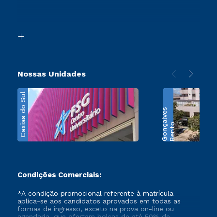
Canais de Atendimento
Retorne ao Curso
Acessibilidade
Segunda Graduação
Biblioteca
Transferência
Nossas Unidades
Caxias do Sul
s
B
e
n
t
o
G
o
n
ç
a
l
v
e
Condições Comerciais:
*A condição promocional referente à matrícula –
aplica-se aos candidatos aprovados em todas as
formas de ingresso, exceto na prova on-line ou
agendada, que ofertam bolsas de até 50% de