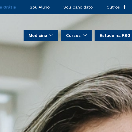
s Grátis
Sou Aluno
Sou Candidato
Outros
Medicina
Cursos
Estude na FSG