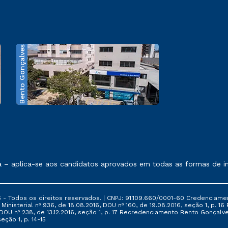
Bento Gonçalves
exposto no contrato de prestação de serviços.
aplica-se aos candidatos aprovados em todas as formas de ingre
 - Todos os direitos reservados. | CNPJ: 91.109.660/0001-60 Credenciame
ia Ministerial nº 936, de 18.08.2016, DOU nº 160, de 19.08.2016, seção 1, p.
6, DOU nº 238, de 13.12.2016, seção 1, p. 17 Recredenciamento Bento Gonçalve
eção 1, p. 14-15