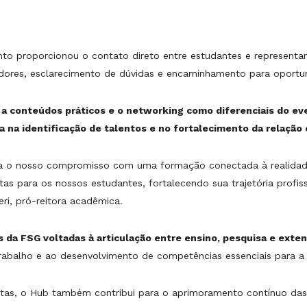
nto proporcionou o contato direto entre estudantes e representan
ores, esclarecimento de dúvidas e encaminhamento para oportuni
a conteúdos práticos e o networking como diferenciais do ev
va na identificação de talentos e no fortalecimento da relação 
za o nosso compromisso com uma formação conectada à realidad
s para os nossos estudantes, fortalecendo sua trajetória profiss
eri, pró-reitora acadêmica.
 da FSG voltadas à articulação entre ensino, pesquisa e exte
balho e ao desenvolvimento de competências essenciais para a c
tas, o Hub também contribui para o aprimoramento contínuo das