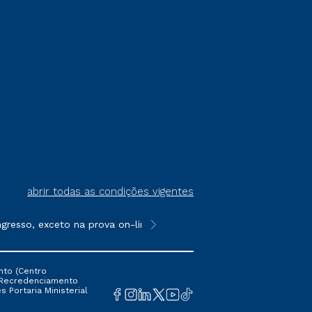
abrir todas as condições vigentes
sso, exceto na prova on-line ou agendada, que ofertam bolsas de
**Semipresencial é um formato do E
nto (Centro
 16 Recredenciamento
s Portaria Ministerial