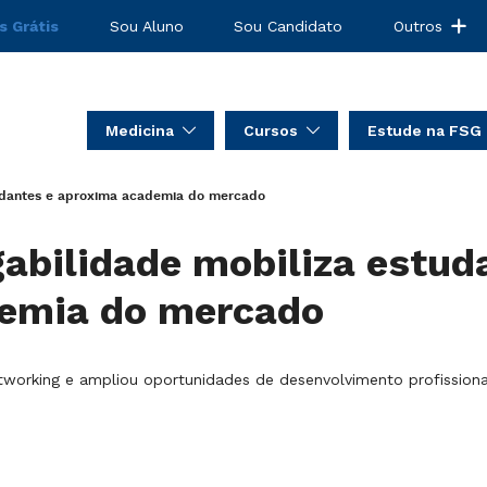
s Grátis
Sou Aluno
Sou Candidato
Outros
Medicina
Cursos
Estude na FSG
udantes e aproxima academia do mercado
abilidade mobiliza estud
emia do mercado
working e ampliou oportunidades de desenvolvimento profissiona