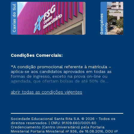
Caxias do Sul
s
B
e
n
t
o
G
o
n
ç
a
l
v
e
Condições Comerciais:
*A condição promocional referente à matrícula –
aplica-se aos candidatos aprovados em todas as
formas de ingresso, exceto na prova on-line ou
agendada, que ofertam bolsas de até 50% de
desconto, ambos ingressantes no semestre vigente,
que ainda não tenham efetivado e/ou não tenham
abrir todas as condições vigentes
cancelado ou trancado sua matrícula em uma das
Instituições da Cruzeiro do Sul Educacional, no
período de 1 ano. Tais condições não se aplicam aos
cursos de Medicina, e também para matriculados via
FIES, Prouni e outros programas governamentais, e
Sociedade Educacional Santa Rita S.A. © 2026 - Todos os
não se acumula com nenhuma outra campanha
direitos reservados. | CNPJ: 91.109.660/0001-60
ofertada pela Instituição.
Credenciamento (Centro Universitário) pela Portaria
Ministerial Portaria Ministerial nº 936, de 18.08.2016, DOU nº