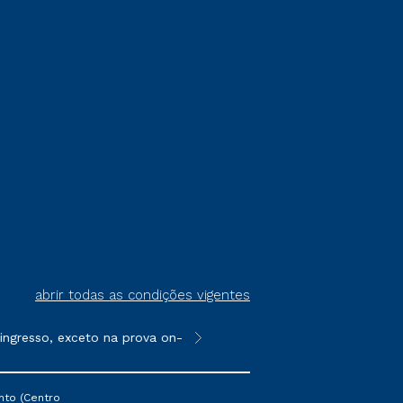
abrir todas as condições vigentes
resso, exceto na prova on-line ou agendada, que ofertam bolsas
**Semipresencial é um formato do E
nto (Centro