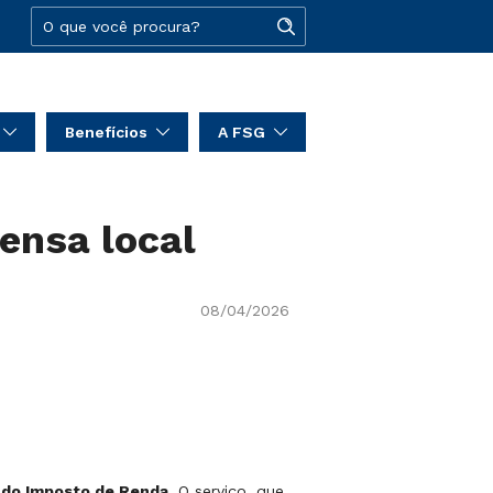
Benefícios
A FSG
ensa local
08/04/2026
o do Imposto de Renda
. O serviço, que