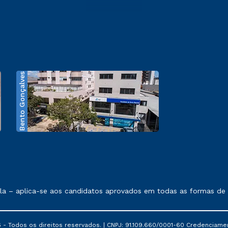
Bento Gonçalves
exposto no contrato de prestação de serviços.
 – aplica-se aos candidatos aprovados em todas as formas de ing
 - Todos os direitos reservados. | CNPJ: 91.109.660/0001-60 Credenciame