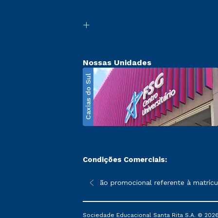
Nossas Unidades
Caxias do Sul
Condições Comerciais:
poderão sofrer alterações nos períodos de rematrícula conforme 
*A condição promocional referente à matrícula
Sociedade Educacional Santa Rita S.A. © 2026