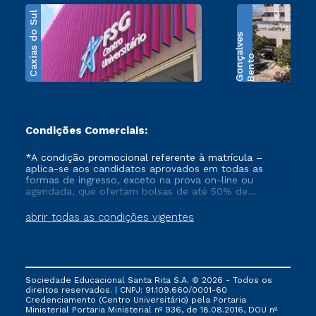
Caxias do Sul
s
B
e
n
t
o
G
o
n
ç
a
l
v
e
Condições Comerciais:
*A condição promocional referente à matrícula –
aplica-se aos candidatos aprovados em todas as
formas de ingresso, exceto na prova on-line ou
agendada, que ofertam bolsas de até 50% de
desconto, ambos ingressantes no semestre vigente,
que ainda não tenham efetivado e/ou não tenham
abrir todas as condições vigentes
cancelado ou trancado sua matrícula em uma das
Instituições da Cruzeiro do Sul Educacional, no
período de 1 ano. Tais condições não se aplicam aos
cursos de Medicina, e também para matriculados via
FIES, Prouni e outros programas governamentais, e
Sociedade Educacional Santa Rita S.A. © 2026 - Todos os
não se acumula com nenhuma outra campanha
direitos reservados. | CNPJ: 91.109.660/0001-60
ofertada pela Instituição.
Credenciamento (Centro Universitário) pela Portaria
Ministerial Portaria Ministerial nº 936, de 18.08.2016, DOU nº