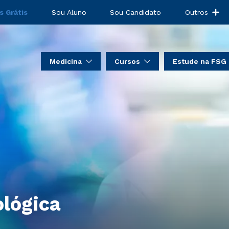
s Grátis
Sou Aluno
Sou Candidato
Outros
Medicina
Cursos
Estude na FSG
lógica