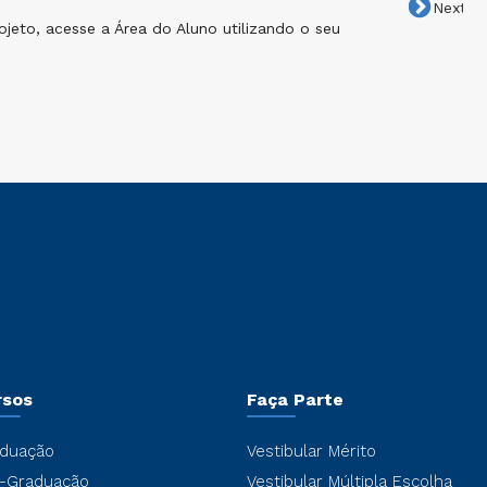
Next
jeto, acesse a Área do Aluno utilizando o seu
Cli
envi
rsos
Faça Parte
duação
Vestibular Mérito
-Graduação
Vestibular Múltipla Escolha