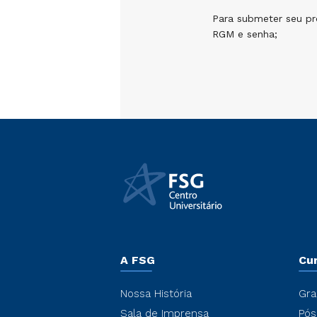
Para submeter seu pro
RGM e senha;
A FSG
Cu
Nossa História
Gra
Sala de Imprensa
Pós