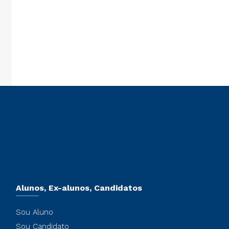
que na opção Inscrição IC e preencha os campos obrigatórios para
o.
Alunos, Ex-alunos, Candidatos
Sou Aluno
Sou Candidato