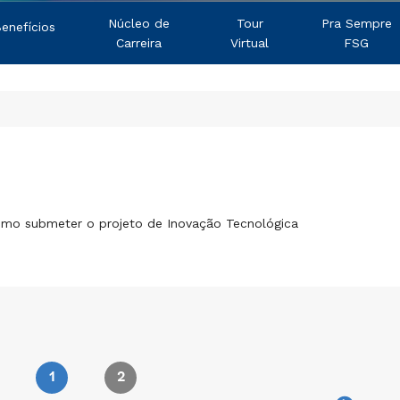
Núcleo de
Tour
Pra Sempre
enefícios
Carreira
Virtual
FSG
omo submeter o projeto de Inovação Tecnológica
1
2