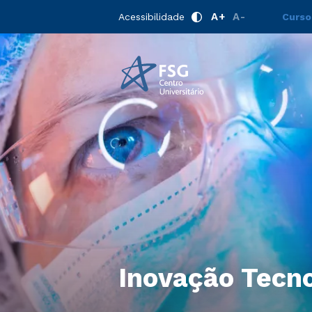
A+
A-
Acessibilidade
Curso
Inovação Tecno