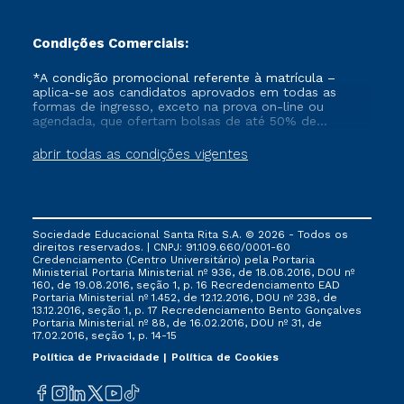
Condições Comerciais:
*A condição promocional referente à matrícula –
aplica-se aos candidatos aprovados em todas as
formas de ingresso, exceto na prova on-line ou
agendada, que ofertam bolsas de até 50% de
desconto, ambos ingressantes no semestre vigente,
que ainda não tenham efetivado e/ou não tenham
abrir todas as condições vigentes
cancelado ou trancado sua matrícula em uma das
Instituições da Cruzeiro do Sul Educacional, no
período de 1 ano. Tais condições não se aplicam aos
cursos de Medicina, e também para matriculados via
FIES, Prouni e outros programas governamentais, e
Sociedade Educacional Santa Rita S.A. © 2026 - Todos os
não se acumula com nenhuma outra campanha
direitos reservados. | CNPJ: 91.109.660/0001-60
ofertada pela Instituição.
Credenciamento (Centro Universitário) pela Portaria
Ministerial Portaria Ministerial nº 936, de 18.08.2016, DOU nº
160, de 19.08.2016, seção 1, p. 16 Recredenciamento EAD
Portaria Ministerial nº 1.452, de 12.12.2016, DOU nº 238, de
13.12.2016, seção 1, p. 17 Recredenciamento Bento Gonçalves
Portaria Ministerial nº 88, de 16.02.2016, DOU nº 31, de
17.02.2016, seção 1, p. 14-15
Política de Privacidade
Política de Cookies