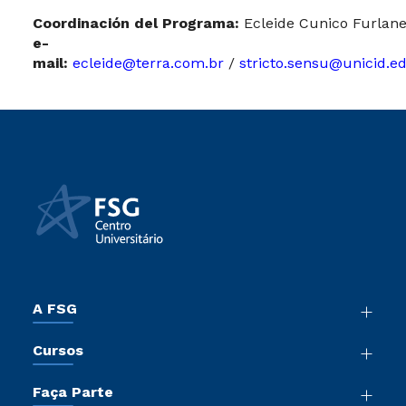
Coordinación del Programa:
Ecleide Cunico Furlane
e-
mail:
ecleide@terra.com.br
/
stricto.sensu@unicid.e
A FSG
Nossa História
Cursos
Sala de Imprensa
Graduação
Trabalhe Conosco
Faça Parte
Pós-Graduação