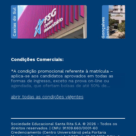
Caxias do Sul
s
B
e
n
t
o
G
o
n
ç
a
l
v
e
Condições Comerciais:
*A condição promocional referente à matrícula –
aplica-se aos candidatos aprovados em todas as
formas de ingresso, exceto na prova on-line ou
agendada, que ofertam bolsas de até 50% de
desconto, ambos ingressantes no semestre vigente,
que ainda não tenham efetivado e/ou não tenham
abrir todas as condições vigentes
cancelado ou trancado sua matrícula em uma das
Instituições da Cruzeiro do Sul Educacional, no
período de 1 ano. Tais condições não se aplicam aos
cursos de Medicina, e também para matriculados via
FIES, Prouni e outros programas governamentais, e
Sociedade Educacional Santa Rita S.A. © 2026 - Todos os
não se acumula com nenhuma outra campanha
direitos reservados. | CNPJ: 91.109.660/0001-60
ofertada pela Instituição.
Credenciamento (Centro Universitário) pela Portaria