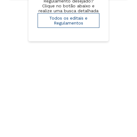
Regulamento desejado?
Clique no botão abaixo e
realize uma busca detalhada
Todos os editais e
Regulamentos
Aluno
com vínculo
Acompanhe o processo de retorno pelo
CAA.
Meu Resultado
Aluno
sem vínculo