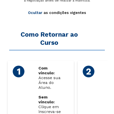
a negociação antes de realizar a matrícula.
Ocultar
as condições vigentes
Como Retornar ao
Curso
Com
C
vínculo:
ví
Acesse sua
Se
Área do
CA
Aluno.
lin
su
Sem
sol
vínculo:
Clique em
S
inscreva-se
ví