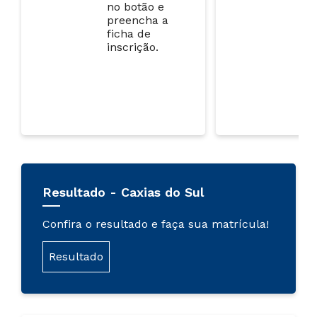
no botão e
Re
preencha a
Ma
ficha de
di
inscrição.
ne
de
Resultado - Caxias do Sul
Confira o resultado e faça sua matrícula!
Resultado