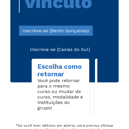
vínculo
Inscreva-se (Bento Gonçalves)
Inscreva-se (Caxias do Sul)
Escolha como
Com vín
retornar
Se solicitou 
Você pode retornar
trancamento
para o mesmo
1 semestre 
curso ou mudar de
vínculo com
curso, modalidade e
instituição, 
instituições do
de forma si
grupo!
*Se você tiver débitos em aberto, será preciso efetuar