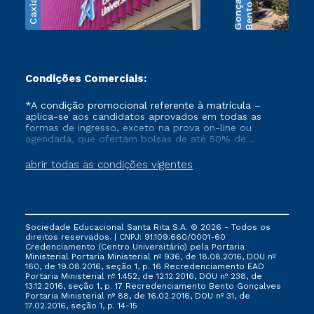
s
B
e
n
t
o
G
o
n
ç
a
l
v
e
Condições Comerciais:
*A condição promocional referente à matrícula –
aplica-se aos candidatos aprovados em todas as
formas de ingresso, exceto na prova on-line ou
agendada, que ofertam bolsas de até 50% de
desconto, ambos ingressantes no semestre vigente,
que ainda não tenham efetivado e/ou não tenham
abrir todas as condições vigentes
cancelado ou trancado sua matrícula em uma das
Instituições da Cruzeiro do Sul Educacional, no
período de 1 ano. Tais condições não se aplicam aos
cursos de Medicina, e também para matriculados via
FIES, Prouni e outros programas governamentais, e
Sociedade Educacional Santa Rita S.A. © 2026 - Todos os
não se acumula com nenhuma outra campanha
direitos reservados. | CNPJ: 91.109.660/0001-60
ofertada pela Instituição.
Credenciamento (Centro Universitário) pela Portaria
Ministerial Portaria Ministerial nº 936, de 18.08.2016, DOU nº
160, de 19.08.2016, seção 1, p. 16 Recredenciamento EAD
Portaria Ministerial nº 1.452, de 12.12.2016, DOU nº 238, de
13.12.2016, seção 1, p. 17 Recredenciamento Bento Gonçalves
Portaria Ministerial nº 88, de 16.02.2016, DOU nº 31, de
17.02.2016, seção 1, p. 14-15