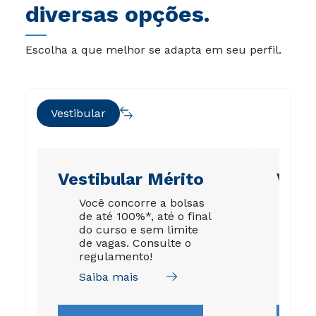
diversas opções.
Escolha a que melhor se adapta em seu perfil.
Vestibular
Vestibular Mérito
Vest
Você concorre a bolsas
A s
de até 100%*, até o final
gar
do curso e sem limite
esp
de vagas. Consulte o
par
regulamento!
da 
Saiba mais
Sai