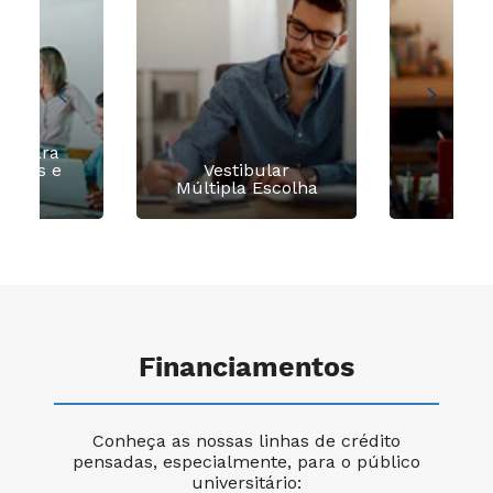
os para
dores e
Vestibular
Vest
iares
Múltipla Escolha
Re
Financiamentos
Conheça as nossas linhas de crédito
pensadas, especialmente, para o público
universitário: