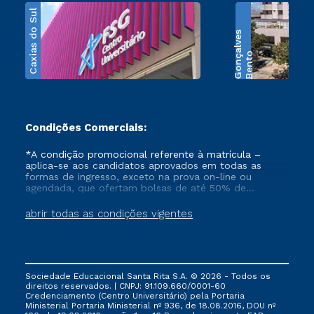
Caxias do Sul
s
B
e
n
t
o
G
o
n
ç
a
l
v
e
Condições Comerciais:
*A condição promocional referente à matrícula –
aplica-se aos candidatos aprovados em todas as
formas de ingresso, exceto na prova on-line ou
agendada, que ofertam bolsas de até 50% de
desconto, ambos ingressantes no semestre vigente,
que ainda não tenham efetivado e/ou não tenham
abrir todas as condições vigentes
cancelado ou trancado sua matrícula em uma das
Instituições da Cruzeiro do Sul Educacional, no
período de 1 ano. Tais condições não se aplicam aos
cursos de Medicina, e também para matriculados via
FIES, Prouni e outros programas governamentais, e
Sociedade Educacional Santa Rita S.A. © 2026 - Todos os
não se acumula com nenhuma outra campanha
direitos reservados. | CNPJ: 91.109.660/0001-60
ofertada pela Instituição.
Credenciamento (Centro Universitário) pela Portaria
Ministerial Portaria Ministerial nº 936, de 18.08.2016, DOU nº