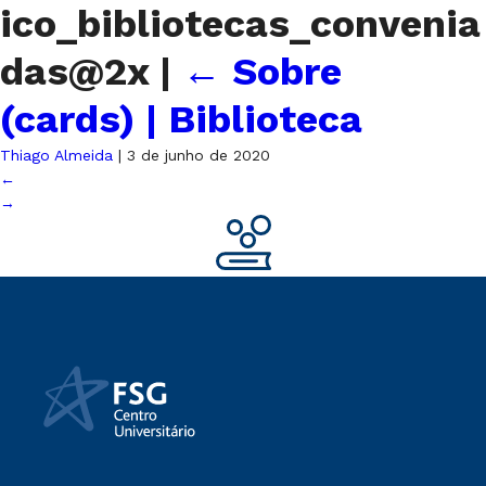
ico_bibliotecas_convenia
das@2x
|
←
Sobre
(cards) | Biblioteca
Thiago Almeida
|
3 de junho de 2020
←
→