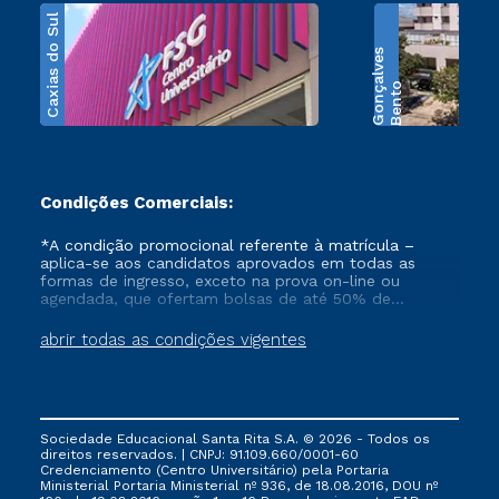
Caxias do Sul
s
B
e
n
t
o
G
o
n
ç
a
l
v
e
Condições Comerciais:
*A condição promocional referente à matrícula –
aplica-se aos candidatos aprovados em todas as
formas de ingresso, exceto na prova on-line ou
agendada, que ofertam bolsas de até 50% de
desconto, ambos ingressantes no semestre vigente,
que ainda não tenham efetivado e/ou não tenham
abrir todas as condições vigentes
cancelado ou trancado sua matrícula em uma das
Instituições da Cruzeiro do Sul Educacional, no
período de 1 ano. Tais condições não se aplicam aos
cursos de Medicina, e também para matriculados via
FIES, Prouni e outros programas governamentais, e
Sociedade Educacional Santa Rita S.A. © 2026 - Todos os
não se acumula com nenhuma outra campanha
direitos reservados. | CNPJ: 91.109.660/0001-60
ofertada pela Instituição.
Credenciamento (Centro Universitário) pela Portaria
Ministerial Portaria Ministerial nº 936, de 18.08.2016, DOU nº