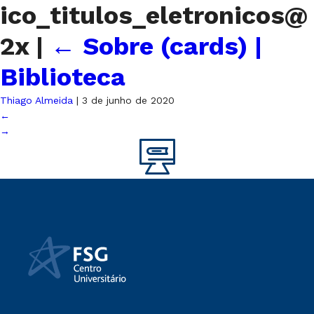
ico_titulos_eletronicos@
2x
|
←
Sobre (cards) |
Biblioteca
Thiago Almeida
|
3 de junho de 2020
←
→