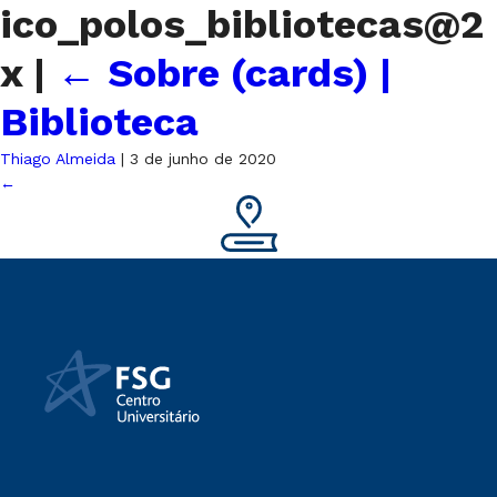
ico_polos_bibliotecas@2
x
|
←
Sobre (cards) |
Biblioteca
Thiago Almeida
|
3 de junho de 2020
←