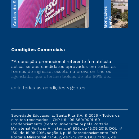
Caxias do Sul
s
B
e
n
t
o
G
o
n
ç
a
l
v
e
Condições Comerciais:
*A condição promocional referente à matrícula –
aplica-se aos candidatos aprovados em todas as
formas de ingresso, exceto na prova on-line ou
agendada, que ofertam bolsas de até 50% de
desconto, ambos ingressantes no semestre vigente,
que ainda não tenham efetivado e/ou não tenham
abrir todas as condições vigentes
cancelado ou trancado sua matrícula em uma das
Instituições da Cruzeiro do Sul Educacional, no
período de 1 ano. Tais condições não se aplicam aos
cursos de Medicina, e também para matriculados via
FIES, Prouni e outros programas governamentais, e
Sociedade Educacional Santa Rita S.A. © 2026 - Todos os
não se acumula com nenhuma outra campanha
direitos reservados. | CNPJ: 91.109.660/0001-60
ofertada pela Instituição.
Credenciamento (Centro Universitário) pela Portaria
Ministerial Portaria Ministerial nº 936, de 18.08.2016, DOU nº
160, de 19.08.2016, seção 1, p. 16 Recredenciamento EAD
Portaria Ministerial nº 1.452, de 12.12.2016, DOU nº 238, de