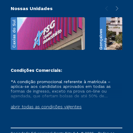
Nossas Unidades
Caxias do Sul
s
B
e
n
t
o
G
o
n
ç
a
l
v
e
Condições Comerciais:
*A condição promocional referente à matrícula –
aplica-se aos candidatos aprovados em todas as
formas de ingresso, exceto na prova on-line ou
agendada, que ofertam bolsas de até 50% de
desconto, ambos ingressantes no semestre vigente,
que ainda não tenham efetivado e/ou não tenham
abrir todas as condições vigentes
cancelado ou trancado sua matrícula em uma das
Instituições da Cruzeiro do Sul Educacional, no
período de 1 ano. Tais condições não se aplicam aos
cursos de Medicina, e também para matriculados via
FIES, Prouni e outros programas governamentais, e