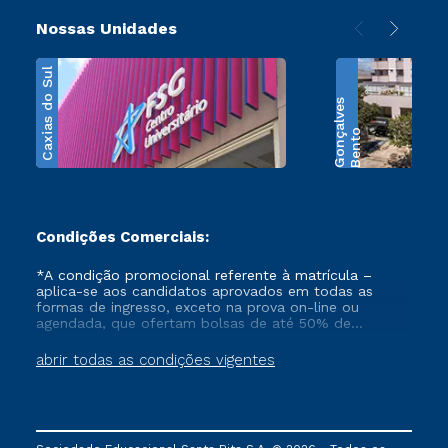
Nossas Unidades
Caxias do Sul
s
B
e
n
t
o
G
o
n
ç
a
l
v
e
Condições Comerciais:
*A condição promocional referente à matrícula –
aplica-se aos candidatos aprovados em todas as
formas de ingresso, exceto na prova on-line ou
agendada, que ofertam bolsas de até 50% de
desconto, ambos ingressantes no semestre vigente,
que ainda não tenham efetivado e/ou não tenham
abrir todas as condições vigentes
cancelado ou trancado sua matrícula em uma das
Instituições da Cruzeiro do Sul Educacional, no
período de 1 ano. Tais condições não se aplicam aos
cursos de Medicina, e também para matriculados via
FIES, Prouni e outros programas governamentais, e