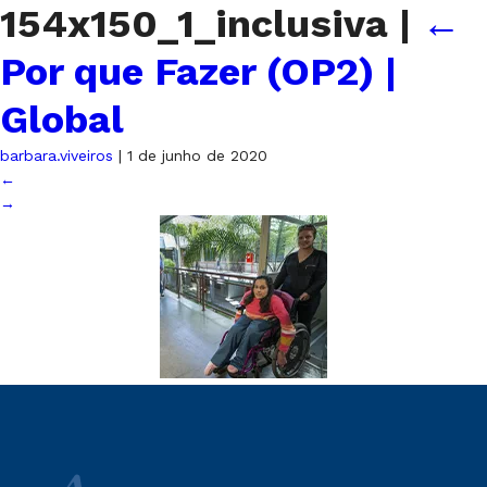
154x150_1_inclusiva
|
←
Por que Fazer (OP2) |
Global
barbara.viveiros
|
1 de junho de 2020
←
→