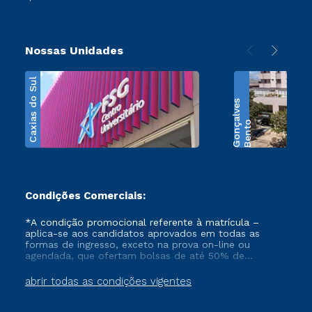
Nossas Unidades
Caxias do Sul
s
B
e
n
t
o
G
o
n
ç
a
l
v
e
Condições Comerciais:
*A condição promocional referente à matrícula –
aplica-se aos candidatos aprovados em todas as
formas de ingresso, exceto na prova on-line ou
agendada, que ofertam bolsas de até 50% de
desconto, ambos ingressantes no semestre vigente,
que ainda não tenham efetivado e/ou não tenham
abrir todas as condições vigentes
cancelado ou trancado sua matrícula em uma das
Instituições da Cruzeiro do Sul Educacional, no
período de 1 ano. Tais condições não se aplicam aos