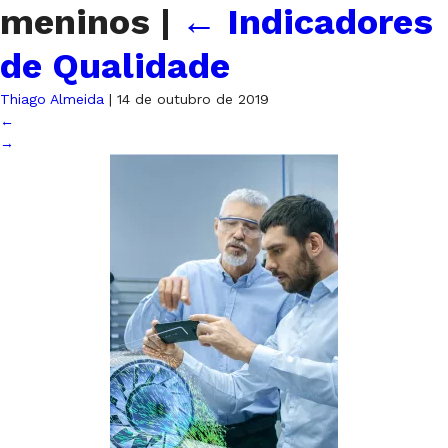
meninos
|
←
Indicadores
de Qualidade
Thiago Almeida
|
14 de outubro de 2019
←
→