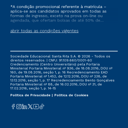
*A condição promocional referente à matrícula –
aplica-se aos candidatos aprovados em todas as
formas de ingresso, exceto na prova on-line ou
agendada, que ofertam bolsas de até 50% de
desconto, ambos ingressantes no semestre vigente,
que ainda não tenham efetivado e/ou não tenham
abrir todas as condições vigentes
cancelado ou trancado sua matrícula em uma das
Instituições da Cruzeiro do Sul Educacional, no
período de 1 ano. Tais condições não se aplicam aos
cursos de Medicina, e também para matriculados via
FIES, Prouni e outros programas governamentais, e
Sociedade Educacional Santa Rita S.A. © 2026 - Todos os
não se acumula com nenhuma outra campanha
direitos reservados. | CNPJ: 91.109.660/0001-60
ofertada pela Instituição.
Credenciamento (Centro Universitário) pela Portaria
Ministerial Portaria Ministerial nº 936, de 18.08.2016, DOU nº
160, de 19.08.2016, seção 1, p. 16 Recredenciamento EAD
Portaria Ministerial nº 1.452, de 12.12.2016, DOU nº 238, de
13.12.2016, seção 1, p. 17 Recredenciamento Bento Gonçalves
Portaria Ministerial nº 88, de 16.02.2016, DOU nº 31, de
17.02.2016, seção 1, p. 14-15
Política de Privacidade
Política de Cookies