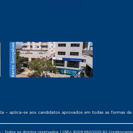
Bento Gonçalves
exposto no contrato de prestação de serviços.
 – aplica-se aos candidatos aprovados em todas as formas de in
 - Todos os direitos reservados. | CNPJ: 91.109.660/0001-60 Credenciame