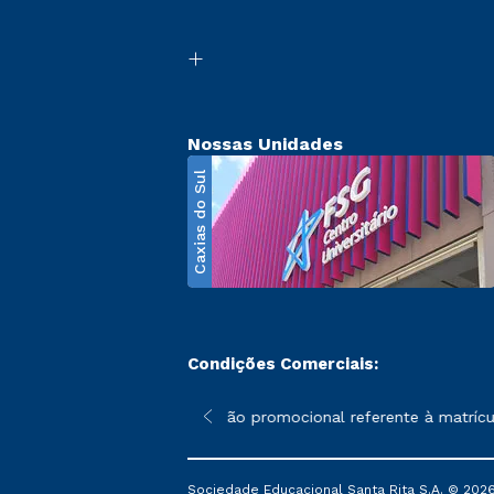
Nossas Unidades
Caxias do Sul
Condições Comerciais:
poderão sofrer alterações nos períodos de rematrícula conforme 
*A condição promocional referente à matrícula
Sociedade Educacional Santa Rita S.A. © 2026