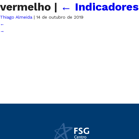
vermelho
|
←
Indicadores
Thiago Almeida
|
14 de outubro de 2019
←
→