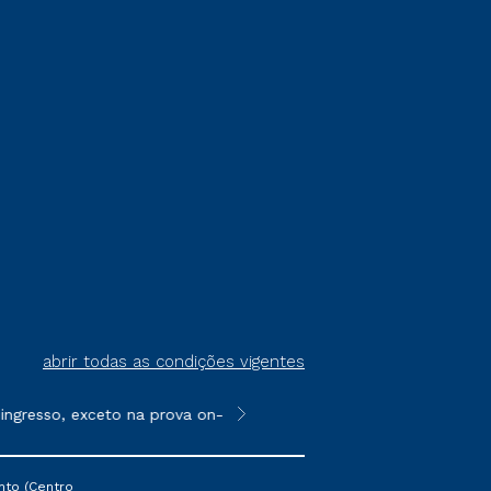
abrir todas as condições vigentes
gresso, exceto na prova on-line ou agendada, que ofertam bolsa
**Semipresencial é um formato do E
nto (Centro