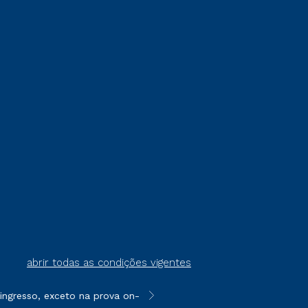
abrir todas as condições vigentes
gresso, exceto na prova on-line ou agendada, que ofertam bolsas
**Semipresencial é um formato do E