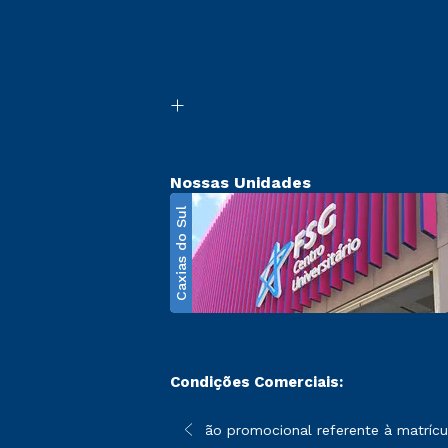
Nossas Unidades
Caxias do Sul
Condições Comerciais:
poderão sofrer alterações nos períodos de rematrícula conforme 
*A condição promocional referente à matrícula