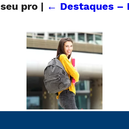
 seu pro
|
←
Destaques – 