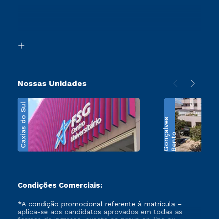
Ingresso via Enem
Canais de Atendimento
Retorne ao Curso
Acessibilidade
Segunda Graduação
Biblioteca
Transferência
Nossas Unidades
Caxias do Sul
s
B
e
n
t
o
G
o
n
ç
a
l
v
e
Condições Comerciais:
*A condição promocional referente à matrícula –
aplica-se aos candidatos aprovados em todas as