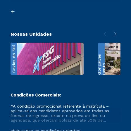
Segunda Graduação
Biblioteca
Transferência
Nossas Unidades
Caxias do Sul
s
B
e
n
t
o
G
o
n
ç
a
l
v
e
Condições Comerciais:
*A condição promocional referente à matrícula –
aplica-se aos candidatos aprovados em todas as
formas de ingresso, exceto na prova on-line ou
agendada, que ofertam bolsas de até 50% de
desconto, ambos ingressantes no semestre vigente,
que ainda não tenham efetivado e/ou não tenham