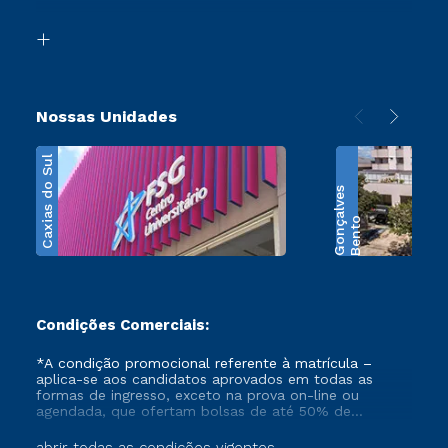
Segunda Graduação
Biblioteca
Transferência
Nossas Unidades
Caxias do Sul
s
B
e
n
t
o
G
o
n
ç
a
l
v
e
Condições Comerciais:
*A condição promocional referente à matrícula –
aplica-se aos candidatos aprovados em todas as
formas de ingresso, exceto na prova on-line ou
agendada, que ofertam bolsas de até 50% de
desconto, ambos ingressantes no semestre vigente,
que ainda não tenham efetivado e/ou não tenham