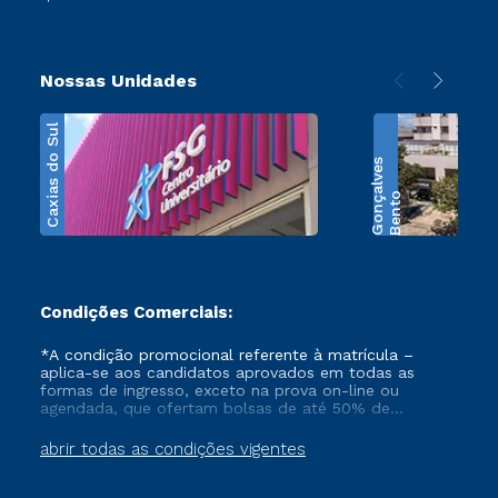
Nossas Unidades
Caxias do Sul
s
B
e
n
t
o
G
o
n
ç
a
l
v
e
Condições Comerciais:
*A condição promocional referente à matrícula –
aplica-se aos candidatos aprovados em todas as
formas de ingresso, exceto na prova on-line ou
agendada, que ofertam bolsas de até 50% de
desconto, ambos ingressantes no semestre vigente,
que ainda não tenham efetivado e/ou não tenham
abrir todas as condições vigentes
cancelado ou trancado sua matrícula em uma das
Instituições da Cruzeiro do Sul Educacional, no
período de 1 ano. Tais condições não se aplicam aos