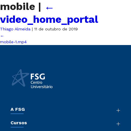
mobile
|
←
video_home_portal
Thiago Almeida
|
11 de outubro de 2019
←
mobile-1.mp4
A FSG
Nossa História
Cursos
Sala de Imprensa
Graduação