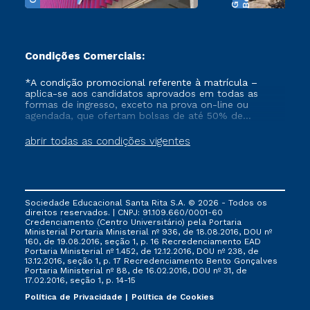
Condições Comerciais:
*A condição promocional referente à matrícula –
aplica-se aos candidatos aprovados em todas as
formas de ingresso, exceto na prova on-line ou
agendada, que ofertam bolsas de até 50% de
desconto, ambos ingressantes no semestre vigente,
que ainda não tenham efetivado e/ou não tenham
abrir todas as condições vigentes
cancelado ou trancado sua matrícula em uma das
Instituições da Cruzeiro do Sul Educacional, no
período de 1 ano. Tais condições não se aplicam aos
cursos de Medicina, e também para matriculados via
FIES, Prouni e outros programas governamentais, e
Sociedade Educacional Santa Rita S.A. © 2026 - Todos os
não se acumula com nenhuma outra campanha
direitos reservados. | CNPJ: 91.109.660/0001-60
ofertada pela Instituição.
Credenciamento (Centro Universitário) pela Portaria
Ministerial Portaria Ministerial nº 936, de 18.08.2016, DOU nº
160, de 19.08.2016, seção 1, p. 16 Recredenciamento EAD
Portaria Ministerial nº 1.452, de 12.12.2016, DOU nº 238, de
13.12.2016, seção 1, p. 17 Recredenciamento Bento Gonçalves
Portaria Ministerial nº 88, de 16.02.2016, DOU nº 31, de
17.02.2016, seção 1, p. 14-15
Política de Privacidade
Política de Cookies