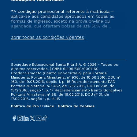
*A condição promocional referente à matrícula –
aplica-se aos candidatos aprovados em todas as
formas de ingresso, exceto na prova on-line ou
agendada, que ofertam bolsas de até 50% de
desconto, ambos ingressantes no semestre vigente,
que ainda não tenham efetivado e/ou não tenham
abrir todas as condições vigentes
cancelado ou trancado sua matrícula em uma das
Instituições da Cruzeiro do Sul Educacional, no
período de 1 ano. Tais condições não se aplicam aos
cursos de Medicina, e também para matriculados via
FIES, Prouni e outros programas governamentais, e
Sociedade Educacional Santa Rita S.A. © 2026 - Todos os
não se acumula com nenhuma outra campanha
direitos reservados. | CNPJ: 91.109.660/0001-60
ofertada pela Instituição.
Credenciamento (Centro Universitário) pela Portaria
Ministerial Portaria Ministerial nº 936, de 18.08.2016, DOU nº
160, de 19.08.2016, seção 1, p. 16 Recredenciamento EAD
Portaria Ministerial nº 1.452, de 12.12.2016, DOU nº 238, de
13.12.2016, seção 1, p. 17 Recredenciamento Bento Gonçalves
Portaria Ministerial nº 88, de 16.02.2016, DOU nº 31, de
17.02.2016, seção 1, p. 14-15
Política de Privacidade
Política de Cookies