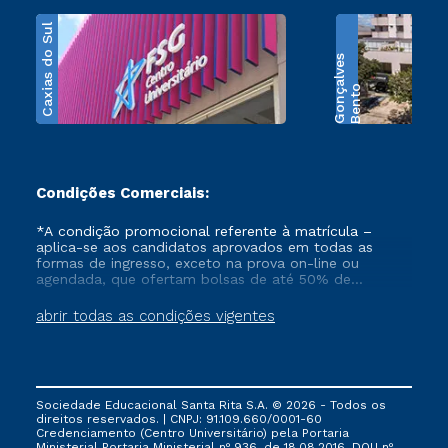
Caxias do Sul
s
B
e
n
t
o
G
o
n
ç
a
l
v
e
Condições Comerciais:
*A condição promocional referente à matrícula –
aplica-se aos candidatos aprovados em todas as
formas de ingresso, exceto na prova on-line ou
agendada, que ofertam bolsas de até 50% de
desconto, ambos ingressantes no semestre vigente,
que ainda não tenham efetivado e/ou não tenham
abrir todas as condições vigentes
cancelado ou trancado sua matrícula em uma das
Instituições da Cruzeiro do Sul Educacional, no
período de 1 ano. Tais condições não se aplicam aos
cursos de Medicina, e também para matriculados via
FIES, Prouni e outros programas governamentais, e
Sociedade Educacional Santa Rita S.A. © 2026 - Todos os
não se acumula com nenhuma outra campanha
direitos reservados. | CNPJ: 91.109.660/0001-60
ofertada pela Instituição.
Credenciamento (Centro Universitário) pela Portaria
Ministerial Portaria Ministerial nº 936, de 18.08.2016, DOU nº