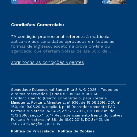
Condições Comerciais:
*A condição promocional referente à matrícula –
aplica-se aos candidatos aprovados em todas as
formas de ingresso, exceto na prova on-line ou
agendada, que ofertam bolsas de até 50% de
desconto, ambos ingressantes no semestre vigente,
que ainda não tenham efetivado e/ou não tenham
abrir todas as condições vigentes
cancelado ou trancado sua matrícula em uma das
Instituições da Cruzeiro do Sul Educacional, no
período de 1 ano. Tais condições não se aplicam aos
cursos de Medicina, e também para matriculados via
FIES, Prouni e outros programas governamentais, e
Sociedade Educacional Santa Rita S.A. © 2026 - Todos os
não se acumula com nenhuma outra campanha
direitos reservados. | CNPJ: 91.109.660/0001-60
ofertada pela Instituição.
Credenciamento (Centro Universitário) pela Portaria
Ministerial Portaria Ministerial nº 936, de 18.08.2016, DOU nº
160, de 19.08.2016, seção 1, p. 16 Recredenciamento EAD
Portaria Ministerial nº 1.452, de 12.12.2016, DOU nº 238, de
13.12.2016, seção 1, p. 17 Recredenciamento Bento Gonçalves
Portaria Ministerial nº 88, de 16.02.2016, DOU nº 31, de
17.02.2016, seção 1, p. 14-15
Política de Privacidade
Política de Cookies