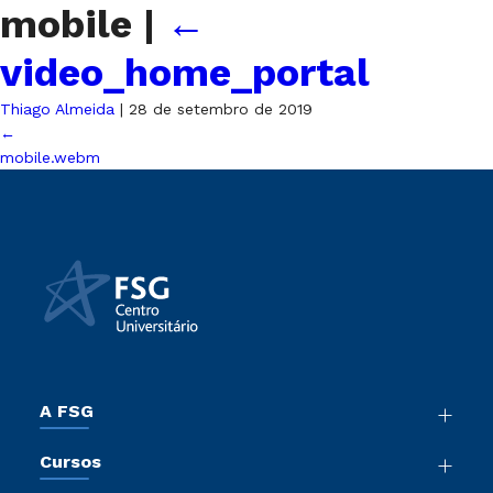
mobile
|
←
video_home_portal
Thiago Almeida
|
28 de setembro de 2019
←
mobile.webm
A FSG
Nossa História
Cursos
Sala de Imprensa
Graduação