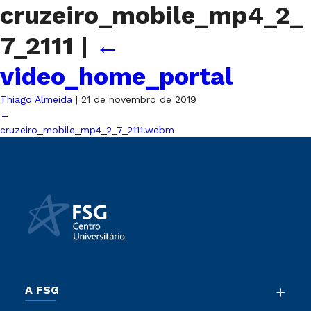
cruzeiro_mobile_mp4_2_
7_2111
|
←
video_home_portal
Thiago Almeida
|
21 de novembro de 2019
←
cruzeiro_mobile_mp4_2_7_2111.webm
A FSG
Nossa História