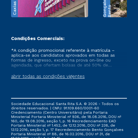
Caxias do Sul
s
B
e
n
t
o
G
o
n
ç
a
l
v
e
Condições Comerciais:
*A condição promocional referente à matrícula –
aplica-se aos candidatos aprovados em todas as
formas de ingresso, exceto na prova on-line ou
agendada, que ofertam bolsas de até 50% de
desconto, ambos ingressantes no semestre vigente,
que ainda não tenham efetivado e/ou não tenham
abrir todas as condições vigentes
cancelado ou trancado sua matrícula em uma das
Instituições da Cruzeiro do Sul Educacional, no
período de 1 ano. Tais condições não se aplicam aos
cursos de Medicina, e também para matriculados via
FIES, Prouni e outros programas governamentais, e
Sociedade Educacional Santa Rita S.A. © 2026 - Todos os
não se acumula com nenhuma outra campanha
direitos reservados. | CNPJ: 91.109.660/0001-60
ofertada pela Instituição.
Credenciamento (Centro Universitário) pela Portaria
Ministerial Portaria Ministerial nº 936, de 18.08.2016, DOU nº
160, de 19.08.2016, seção 1, p. 16 Recredenciamento EAD
Portaria Ministerial nº 1.452, de 12.12.2016, DOU nº 238, de
13.12.2016, seção 1, p. 17 Recredenciamento Bento Gonçalves
Portaria Ministerial nº 88, de 16.02.2016, DOU nº 31, de