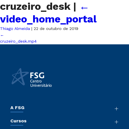
cruzeiro_desk
|
←
video_home_portal
Thiago Almeida
|
22 de outubro de 2019
←
cruzeiro_desk.mp4
A FSG
Nossa História
Cursos
Sala de Imprensa
Graduação