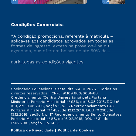
Condições Comerciais:
*A condição promocional referente à matrícula –
aplica-se aos candidatos aprovados em todas as
formas de ingresso, exceto na prova on-line ou
agendada, que ofertam bolsas de até 50% de
desconto, ambos ingressantes no semestre vigente,
que ainda não tenham efetivado e/ou não tenham
abrir todas as condições vigentes
cancelado ou trancado sua matrícula em uma das
Instituições da Cruzeiro do Sul Educacional, no
período de 1 ano. Tais condições não se aplicam aos
cursos de Medicina, e também para matriculados via
FIES, Prouni e outros programas governamentais, e
Sociedade Educacional Santa Rita S.A. © 2026 - Todos os
não se acumula com nenhuma outra campanha
direitos reservados. | CNPJ: 91.109.660/0001-60
ofertada pela Instituição.
Credenciamento (Centro Universitário) pela Portaria
Ministerial Portaria Ministerial nº 936, de 18.08.2016, DOU nº
160, de 19.08.2016, seção 1, p. 16 Recredenciamento EAD
Portaria Ministerial nº 1.452, de 12.12.2016, DOU nº 238, de
13.12.2016, seção 1, p. 17 Recredenciamento Bento Gonçalves
Portaria Ministerial nº 88, de 16.02.2016, DOU nº 31, de
17.02.2016, seção 1, p. 14-15
Política de Privacidade
Política de Cookies