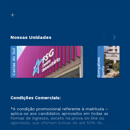
Acessibilidade
Segunda Graduação
Biblioteca
Transferência
Nossas Unidades
Caxias do Sul
s
B
e
n
t
o
G
o
n
ç
a
l
v
e
Condições Comerciais:
*A condição promocional referente à matrícula –
aplica-se aos candidatos aprovados em todas as
formas de ingresso, exceto na prova on-line ou
agendada, que ofertam bolsas de até 50% de
desconto, ambos ingressantes no semestre vigente,