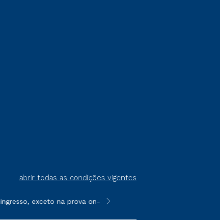
abrir todas as condições vigentes
gresso, exceto na prova on-line ou agendada, que ofertam bolsa
**Semipresencial é um formato do E