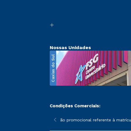
Nossas Unidades
Caxias do Sul
Condições Comerciais:
poderão sofrer alterações nos períodos de rematrícula conforme 
*A condição promocional referente à matrícula