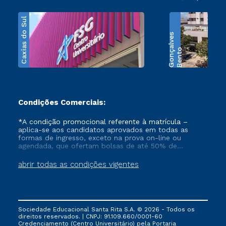
Caxias do Sul
s
B
e
n
t
o
G
o
n
ç
a
l
v
e
Condições Comerciais:
*A condição promocional referente à matrícula –
aplica-se aos candidatos aprovados em todas as
formas de ingresso, exceto na prova on-line ou
agendada, que ofertam bolsas de até 50% de
desconto, ambos ingressantes no semestre vigente,
que ainda não tenham efetivado e/ou não tenham
abrir todas as condições vigentes
cancelado ou trancado sua matrícula em uma das
Instituições da Cruzeiro do Sul Educacional, no
período de 1 ano. Tais condições não se aplicam aos
cursos de Medicina, e também para matriculados via
FIES, Prouni e outros programas governamentais, e
Sociedade Educacional Santa Rita S.A. © 2026 - Todos os
não se acumula com nenhuma outra campanha
direitos reservados. | CNPJ: 91.109.660/0001-60
ofertada pela Instituição.
Credenciamento (Centro Universitário) pela Portaria