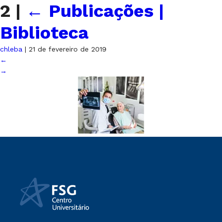
2
|
←
Publicações |
Biblioteca
chleba
|
21 de fevereiro de 2019
←
→