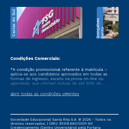
Caxias do Sul
s
B
e
n
t
o
G
o
n
ç
a
l
v
e
Condições Comerciais:
*A condição promocional referente à matrícula –
aplica-se aos candidatos aprovados em todas as
formas de ingresso, exceto na prova on-line ou
agendada, que ofertam bolsas de até 50% de
desconto, ambos ingressantes no semestre vigente,
que ainda não tenham efetivado e/ou não tenham
abrir todas as condições vigentes
cancelado ou trancado sua matrícula em uma das
Instituições da Cruzeiro do Sul Educacional, no
período de 1 ano. Tais condições não se aplicam aos
cursos de Medicina, e também para matriculados via
FIES, Prouni e outros programas governamentais, e
Sociedade Educacional Santa Rita S.A. © 2026 - Todos os
não se acumula com nenhuma outra campanha
direitos reservados. | CNPJ: 91.109.660/0001-60
ofertada pela Instituição.
Credenciamento (Centro Universitário) pela Portaria